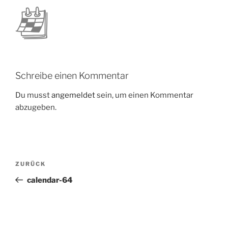
Schreibe einen Kommentar
Du musst
angemeldet
sein, um einen Kommentar
abzugeben.
Beitragsnavigation
Vorheriger
ZURÜCK
Beitrag
calendar-64